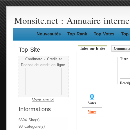
Monsite.net : Annuaire interne
Nouveautés
Top Rank
Top Votes
Top 
Top Site
Infos sur le site
Commentai
Titre
Creditneto - Credit et
Rachat de credit en ligne.
Descri
0
Votre site ici
Votes
Informations
Voter
6694 Site(s)
98 Catégorie(s)