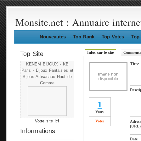
Monsite.net : Annuaire interne
Nouveautés
Top Rank
Top Votes
Top 
Top Site
Infos sur le site
Commentai
Titre
KENEM BIJOUX - KB
Paris - Bijoux Fantaisies et
Bijoux Artisanaux Haut de
Gamme
Descri
1
Votes
Votre site ici
Voter
Adres
(URL)
Informations
Date