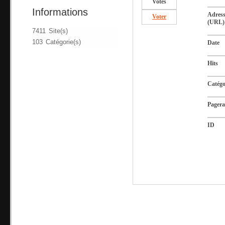
Votes
Informations
Adres
Voter
(URL)
7411 Site(s)
103 Catégorie(s)
Date
Hits
Catégo
Pager
ID