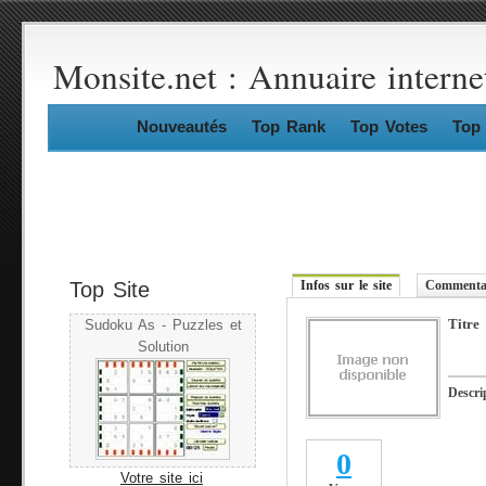
Monsite.net : Annuaire interne
Nouveautés
Top Rank
Top Votes
Top 
Top Site
Infos sur le site
Commentai
Titre
Sudoku As - Puzzles et
Solution
Descri
0
Votre site ici