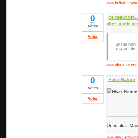
www.bolivie-voya
0
OLONKOOR.co
cher, partir p
Votes
Voter
www.olonkoor.co
0
Hiver Nature
Votes
Voter
Orientales. Mais
www.languedoc-n