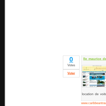
0
Ile maurice d
Votes
Voter
location de voit
www.caribbeantra