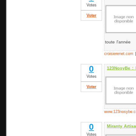
Votes
Voter
toute l'année
croisierenet.com
0
123NosyBe : l
Votes
Voter
www.123nosybe.
0
Miranty Artis
Votes