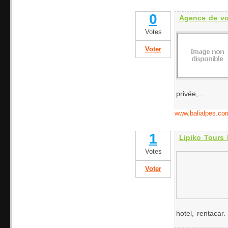
0
Agence de vo
Votes
Voter
privée,...
www.balialpes.co
1
Lipiko Tours
Votes
Voter
hotel, rentacar. 