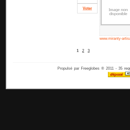
Voter
www.miranty-arti
1
2
3
Propulsé par Freeglobes ® 2011 - 35 req