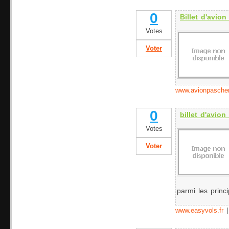
0
Billet d'avio
Votes
Voter
www.avionpascher
0
billet d'avio
Votes
Voter
parmi les princ
www.easyvols.fr