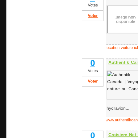
Votes
Voter
location-voiture.
0
Authentik Ca
Votes
Voter
hydravion,...
www.authentikca
0
Croisiere Net 