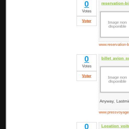
0
reservation-bi
Votes
Voter
www.reservation-b
0
billet avion 
Votes
Voter
Anyway, Lastmin
www.pressvoyage
0
Location voit