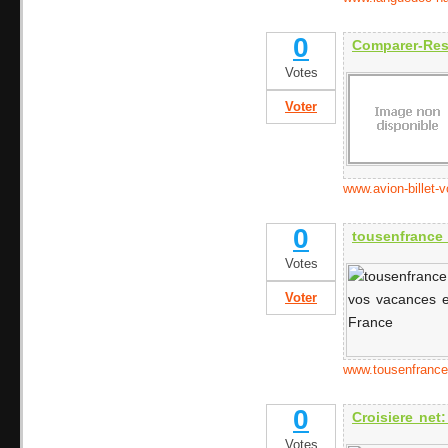
0
Comparer-Rese
Votes
Voter
www.avion-billet-
0
tousenfrance
Votes
Voter
www.tousenfranc
0
Croisiere net
Votes