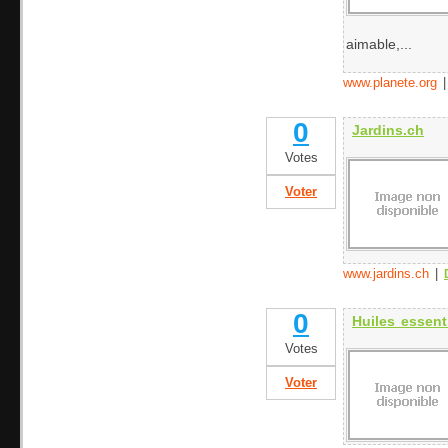
aimable,...
www.planete.org
0
Jardins.ch
Votes
Voter
www.jardins.ch
|
0
Huiles essent
Votes
Voter