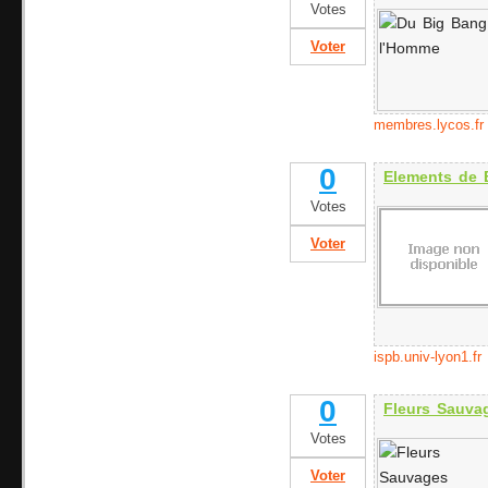
Votes
Voter
membres.lycos.fr
0
Elements de 
Votes
Voter
ispb.univ-lyon1.fr
0
Fleurs Sauva
Votes
Voter