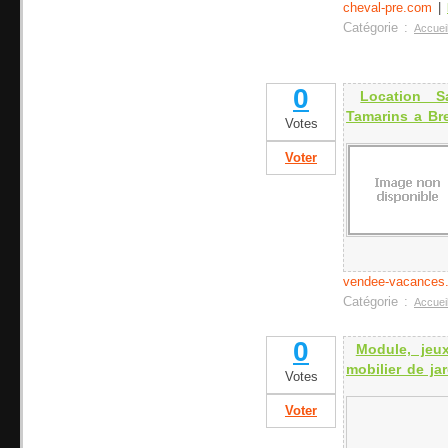
cheval-pre.com
|
Catégorie :
Accuei
0
Location S
Tamarins a Bre
Votes
Voter
vendee-vacances.
Catégorie :
Accuei
0
Module, jeux
mobilier de ja
Votes
Voter