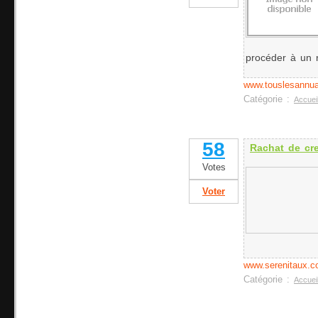
procéder à un 
www.touslesannua
Catégorie :
Accuei
58
Rachat de cre
Votes
Voter
www.serenitaux.
Catégorie :
Accuei