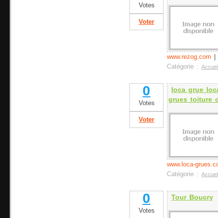
Votes
Voter
www.rezog.com
Catégorie :
Accuei
0
loca grue loc
grues toiture 
Votes
Voter
www.loca-grues.
Catégorie :
Accuei
0
Tour Boucry
Votes