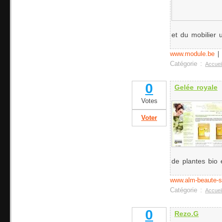
et du mobilier u
www.module.be
|
Catégorie :
Accuei
0
Gelée royale
Votes
Voter
de plantes bio e
www.alm-beaute-
Catégorie :
Accuei
0
Rezo.G