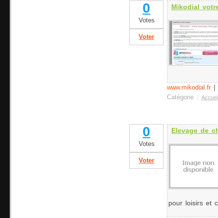
0
Mikodial vot
Votes
Voter
www.mikodial.fr
|
Catégorie :
Accuei
0
Elevage de c
Votes
Voter
pour loisirs et c