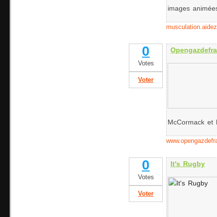
images animées 
musculation.aidez
0
Opengazdefr
Votes
Voter
McCormack et l
www.opengazdefr
0
It's Rugby
Votes
Voter