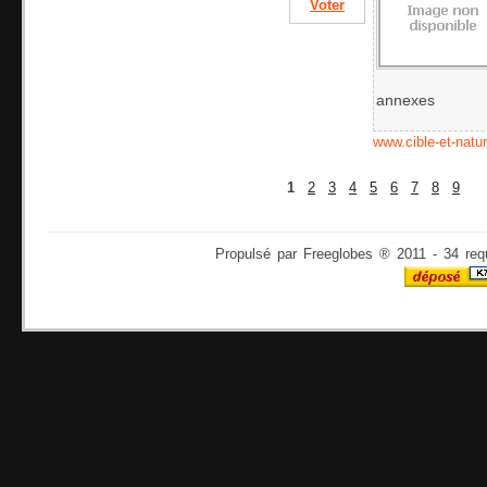
Voter
annexes
www.cible-et-natur
1
2
3
4
5
6
7
8
9
Propulsé par Freeglobes ® 2011 - 34 req