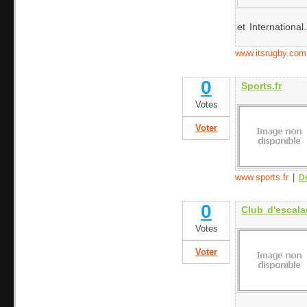
et International.
www.itsrugby.com
0
Sports.fr
Votes
Voter
www.sports.fr
|
Dé
0
Club d'escal
Votes
Voter