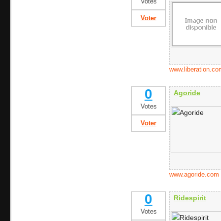
Votes
Voter
www.liberation.co
0
Agoride
Votes
Voter
www.agoride.com
0
Ridespirit
Votes