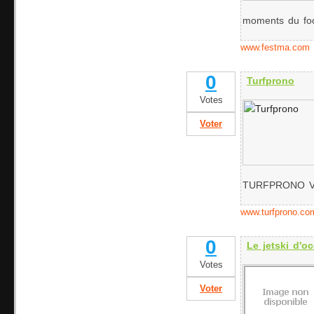
moments du foo
www.festma.com
0
Turfprono
Votes
Voter
TURFPRONO V1
www.turfprono.co
0
Le jetski d'o
Votes
Voter