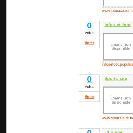
www.jetoccasion
0
Infos et foot
Votes
Voter
infosefoot.populu
0
Sports site
Votes
Voter
www.sports-site.n
0
L'Équipe