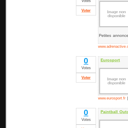
Votes
Voter
Petites annonce
www.adrenactive
0
Eurosport
Votes
Voter
www.eurosport.fr
0
Paintball Out
Votes