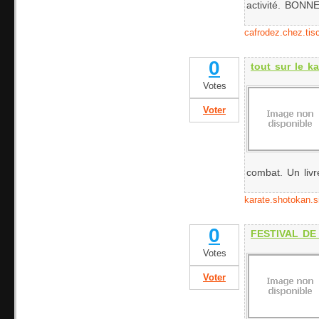
activité. BONN
cafrodez.chez.tisca
0
tout sur le k
Votes
Voter
combat. Un livre
karate.shotokan.si
0
FESTIVAL DE
Votes
Voter