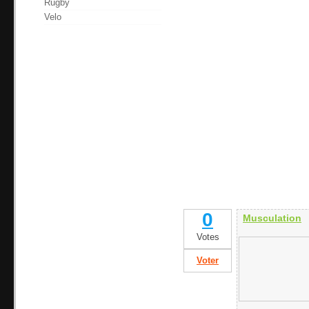
Rugby
Velo
0
Musculation
Votes
Voter