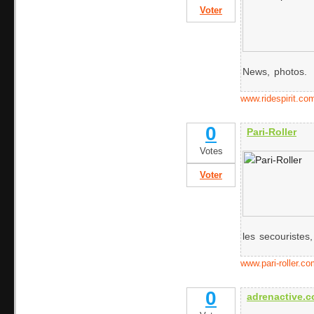
Voter
News, photos.
www.ridespirit.co
0
Pari-Roller
Votes
Voter
les secouristes, 
www.pari-roller.c
0
adrenactive.c