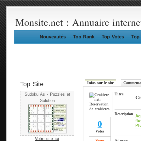
Monsite.net : Annuaire interne
Nouveautés
Top Rank
Top Votes
Top 
Top Site
Infos sur le site
Commentai
Titre
Sudoku As - Puzzles et
Cr
Solution
Description
Ag
fl
0
Pl
Votes
Votre site ici
Voter
Adresse