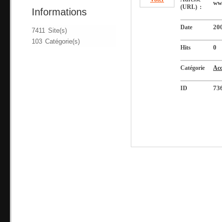
ww
(URL) :
Informations
Date
20
7411 Site(s)
103 Catégorie(s)
Hits
0
Catégorie
Acc
ID
73