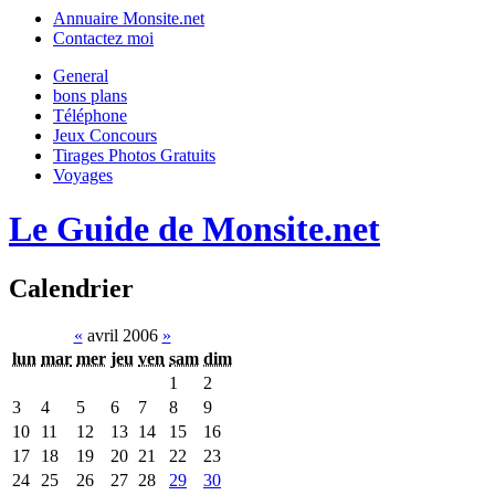
Annuaire Monsite.net
Contactez moi
General
bons plans
Téléphone
Jeux Concours
Tirages Photos Gratuits
Voyages
Le Guide de Monsite.net
Calendrier
«
avril 2006
»
lun
mar
mer
jeu
ven
sam
dim
1
2
3
4
5
6
7
8
9
10
11
12
13
14
15
16
17
18
19
20
21
22
23
24
25
26
27
28
29
30