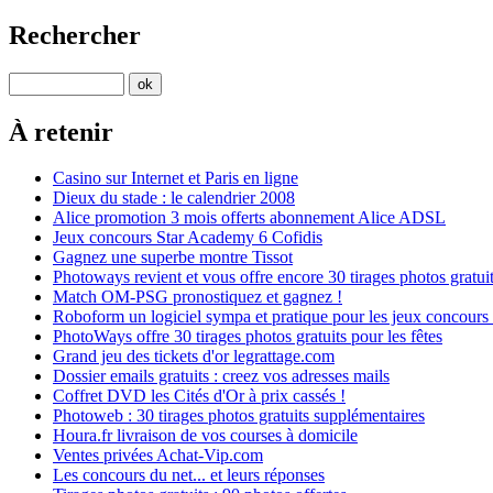
Rechercher
À retenir
Casino sur Internet et Paris en ligne
Dieux du stade : le calendrier 2008
Alice promotion 3 mois offerts abonnement Alice ADSL
Jeux concours Star Academy 6 Cofidis
Gagnez une superbe montre Tissot
Photoways revient et vous offre encore 30 tirages photos gratui
Match OM-PSG pronostiquez et gagnez !
Roboform un logiciel sympa et pratique pour les jeux concours 
PhotoWays offre 30 tirages photos gratuits pour les fêtes
Grand jeu des tickets d'or legrattage.com
Dossier emails gratuits : creez vos adresses mails
Coffret DVD les Cités d'Or à prix cassés !
Photoweb : 30 tirages photos gratuits supplémentaires
Houra.fr livraison de vos courses à domicile
Ventes privées Achat-Vip.com
Les concours du net... et leurs réponses