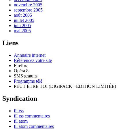
novembre 2005
septembre 2005
août 2005
juillet 2005
juin 2005
mai 2005
Liens
Annuaire internet
Référencez votre site
Firefox
Opéra 8
SMS gratuits
Programme télé
PEUT-ÊTRE TOI (DIGIPACK - EDITION LIMITÉE)
Syndication
fil rss
fil rss commentaires
fil atom
fil atom commentaires