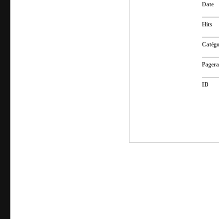
Date
Hits
Catégo
Pager
ID