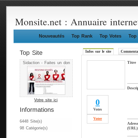
Monsite.net : Annuaire interne
Nouveautés
Top Rank
Top Votes
Top 
Top Site
Infos sur le site
Commentai
Titre
Sidaction - Faites un don
Descri
0
Votre site ici
Informations
Votes
Voter
6448 Site(s)
Adres
98 Catégorie(s)
(URL)