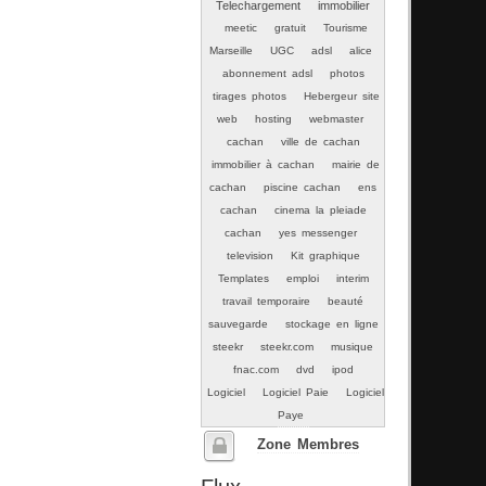
Telechargement
immobilier
meetic
gratuit
Tourisme
Marseille
UGC
adsl
alice
abonnement adsl
photos
tirages photos
Hebergeur site
web
hosting
webmaster
cachan
ville de cachan
immobilier à cachan
mairie de
cachan
piscine cachan
ens
cachan
cinema la pleiade
cachan
yes messenger
television
Kit graphique
Templates
emploi
interim
travail temporaire
beauté
sauvegarde
stockage en ligne
steekr
steekr.com
musique
fnac.com
dvd
ipod
Logiciel
Logiciel Paie
Logiciel
Paye
Zone Membres