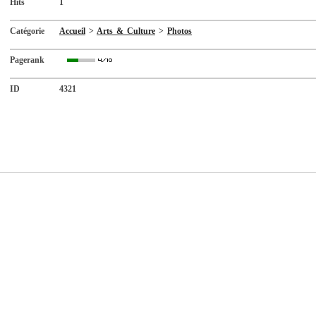
Hits
1
Catégorie
Accueil
>
Arts & Culture
>
Photos
Pagerank
ID
4321