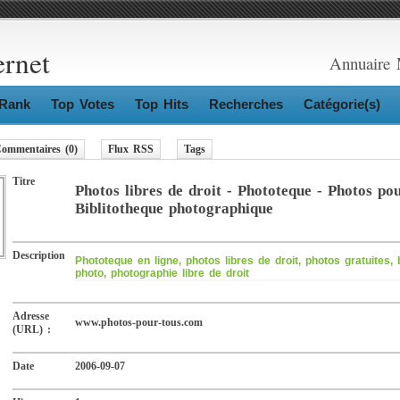
ernet
Annuaire 
Rank
Top Votes
Top Hits
Recherches
Catégorie(s)
ommentaires (0)
Flux RSS
Tags
Titre
Photos libres de droit - Phototeque - Photos pou
Biblitotheque photographique
Description
Phototeque en ligne, photos libres de droit, photos gratuites, 
photo, photographie libre de droit
Adresse
www.photos-pour-tous.com
(URL) :
Date
2006-09-07