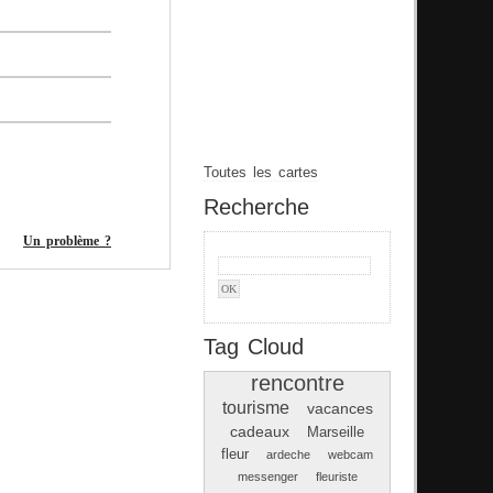
Toutes les cartes
Recherche
Un problème ?
Tag Cloud
rencontre
tourisme
vacances
cadeaux
Marseille
fleur
ardeche
webcam
messenger
fleuriste