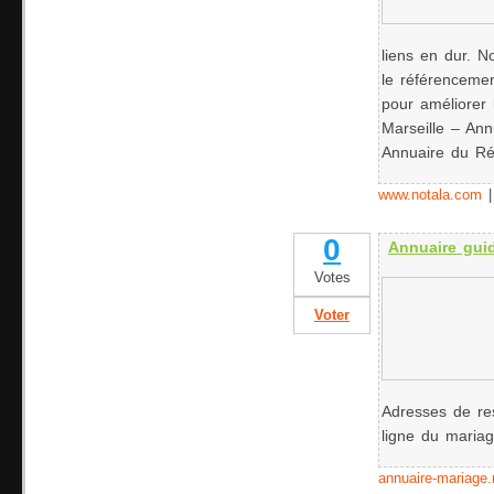
liens en dur. N
le référenceme
pour améliorer
Marseille – Ann
Annuaire du R
www.notala.com
0
Annuaire gui
Votes
Voter
Adresses de re
ligne du mariag
annuaire-mariage