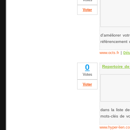
Votes
Voter
d'améliorer vot
référencement d
www.octs.fr
|
Déta
0
Repertoire de
Votes
Voter
dans la liste d
mots-clés de vot
www.hyper-lien.c