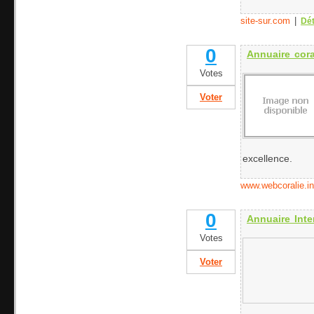
site-sur.com
|
Dét
0
Annuaire cora
Votes
Voter
excellence.
www.webcoralie.in
0
Annuaire Inte
Votes
Voter