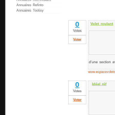
Annuaires Refinto
Annuaires Tootisy
0
Volet roulant
Votes
Voter
d'une section av
www.espacevoletsr
0
Idéal réf
Votes
Voter