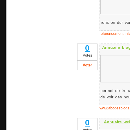
liens en dur ver
referencement-inf
0
Annuaire blo
Votes
Voter
permet de trou
de voir des no
www.abcdesblogs
0
Annuaire web