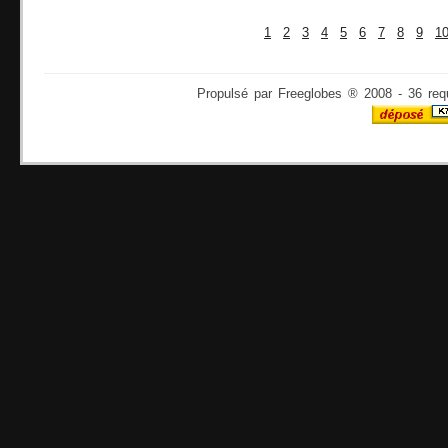
1
2
3
4
5
6
7
8
9
1
Propulsé par Freeglobes ® 2008 - 36 req