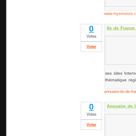
www.mysmooze.
0
Ile de France
Votes
Voter
ses sites Inter
thématique régi
annuaire-ile-de-f
0
Annuaire de l
Votes
Voter