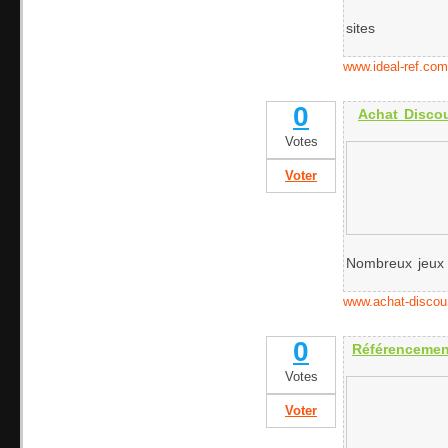
sites
www.ideal-ref.com
0
Achat Disco
Votes
Voter
Nombreux jeux 
www.achat-discou
0
Référencement
Votes
Voter