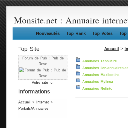
Monsite.net : Annuaire interne
Nouveautés
Top Rank
Top Votes
Top 
Top Site
Accueil
>
I
Forum de Pub : Pub de
Annuaires 1annuaire
Reve
Annuaires lien-annuaires.
Annuaires Maxibottins
Annuaires Mylinea
Votre site ici
Annuaires Refinto
Informations
Accueil
>
Internet
>
Portails/Annuaires