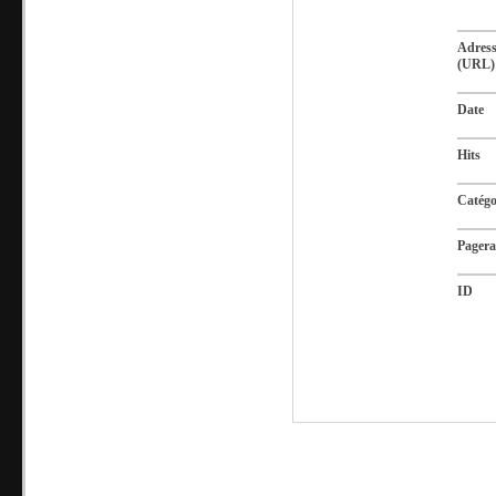
Adres
(URL)
Date
Hits
Catégo
Pager
ID