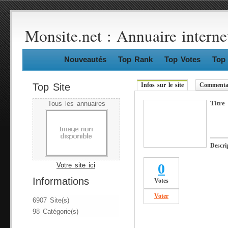
Monsite.net : Annuaire interne
Nouveautés
Top Rank
Top Votes
Top 
Top Site
Infos sur le site
Commentai
Titre
Tous les annuaires
Descri
0
Votre site ici
Informations
Votes
Voter
6907 Site(s)
98 Catégorie(s)