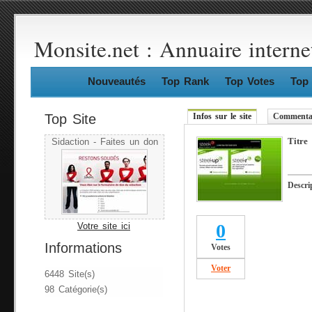
Monsite.net : Annuaire interne
Nouveautés
Top Rank
Top Votes
Top 
Top Site
Infos sur le site
Commentai
Titre
Sidaction - Faites un don
Descri
0
Votre site ici
Informations
Votes
Voter
6448 Site(s)
98 Catégorie(s)