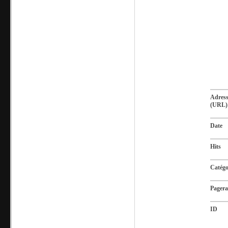
Adres
(URL)
Date
Hits
Catégo
Pager
ID