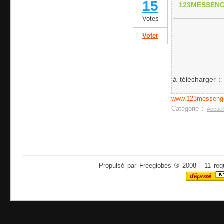
15
123MESSENG
Votes
Voter
à télécharger : 
www.123messenge
Catégorie :
Accuei
Propulsé par Freeglobes ® 2008 - 11 req